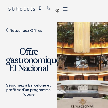
Se
connecter
Retour aux Offres
Offre
gastronomique
El Nacional
Séjournez à Barcelone et
profitez d’un programme
foodie