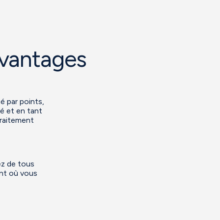
 avantages
é par points,
té et en tant
raitement
ez de tous
ent où vous