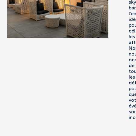
sky
bar
l’e
idé
po
cél
les
aft
No
no
oc
de
to
les
dét
po
qu
vot
év
soi
ino