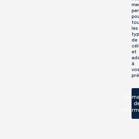
me
per
po
to
les
ty
de
cél
et
ad
à
vo
pré
Dema
d
inform