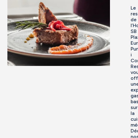
Le
res
de
l’H
SB
Pla
Eur
Pu
i
Co
Res
vo
off
un
ex
ga
ba
sur
la
cui
mé
Dé
no