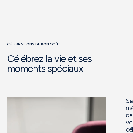
CÉLÉBRATIONS DE BON GOÛT
Célébrez la vie et ses
moments spéciaux
Sa
mé
da
vo
cé