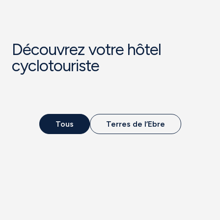
Découvrez votre hôtel
cyclotouriste
Tous
Terres de l’Ebre
Hot
SB Corona
el
Tortosa
TORTOSA
Votre meilleur allié aux
Terres de l’Ebre. De plus, il
dispose d’une piscine et
de services et installations