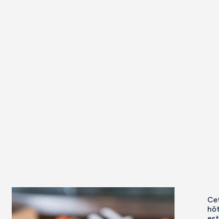
Ce
hôt
est