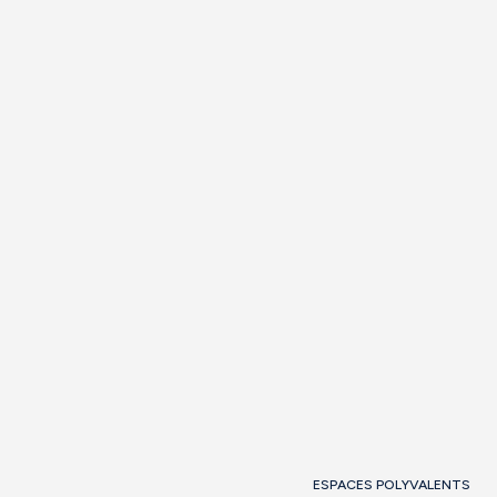
Théâtre
Atelier
En forme de U
30
20
20
Banquet
Cabaret
Cocktail
30
-
70
Voir la salle
Demander des
informations
ESPACES POLYVALENTS