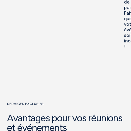
de
poi
Fai
qu
vot
év
soi
ino
!
SERVICES EXCLUSIFS
Avantages pour vos réunions
et événements