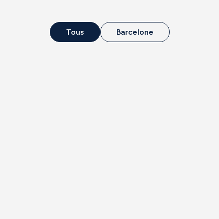
Tous
Barcelone
Hote
SB Diagonal
l
Zero
Superieur
BARCELONE
Où la ville et la mer de
Barcelone se rencontrent
pour vous offrir une
expérience unique.
Voir plus
Réserver