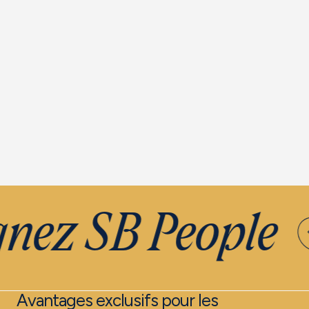
Voir l'offre
Voi
nez SB People
Avantages exclusifs pour les