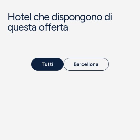
Hotel che dispongono di
questa offerta
Tutti
Barcellona
Hote
SB Diagonal
l
Zero
Superior
BARCELLONA
Dove la città e il mare di
Barcellona si uniscono per
offrirle un’esperienza
unica.
Vedere di più