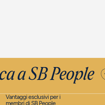
Vedere l'offerta
Ved
ca a SB People
Vantaggi esclusivi per i
membri di SB People