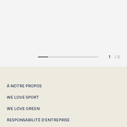
Salle Mar Bella
Un espace accueillant pour vos événements à quelques
mètres de la plage de Barcelone.
En voir plus
À NOTRE PROPOS
WE LOVE SPORT
WE LOVE GREEN
RESPONSABILITÉ D’ENTREPRISE