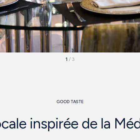
1
/
3
GOOD TASTE
ocale inspirée de la Méd