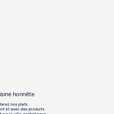
uisine honnête
terez nos plats
nt et avec des produits
sur la ville, parfait pour