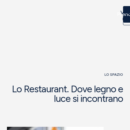
Ved
Pren
me
LO SPAZIO
Lo Restaurant. Dove legno e
luce si incontrano