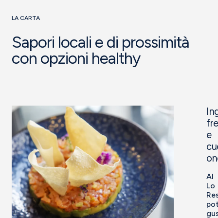
LA CARTA
Sapori locali e di prossimità
con opzioni healthy
In
fr
e
cu
on
Al
Lo
Res
po
gu