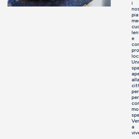
i
nos
pia
med
cuc
le
e
co
pro
loc
Un
spa
ap
all
cit
per
per
con
mo
spe
Ve
a
vive