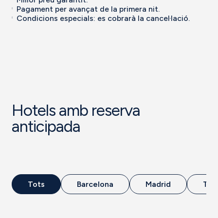
Pagament per avançat de la primera nit.
Condicions especials: es cobrarà la cancel·lació.
Hotels amb reserva
anticipada
Tots
Barcelona
Madrid
Tar
Hote
SB Diagonal
l
Zero