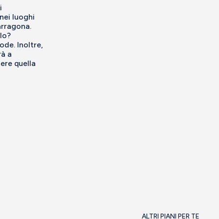
i
nei luoghi
arragona.
lo?
ode. Inoltre,
rà a
ere quella
ALTRI PIANI PER TE