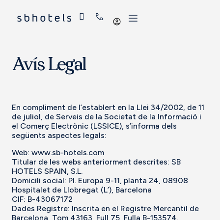
Iniciar
sessió
Avís Legal
En compliment de l’establert en la Llei 34/2002, de 11
de juliol, de Serveis de la Societat de la Informació i
el Comerç Electrònic (LSSICE), s’informa dels
següents aspectes legals:
Web:
www.sb-hotels.com
Titular de les webs anteriorment descrites: SB
HOTELS SPAIN, S.L.
Domicili social: Pl. Europa 9-11, planta 24, 08908
Hospitalet de Llobregat (L’), Barcelona
CIF: B-43067172
Dades Registre: Inscrita en el Registre Mercantil de
Barcelona, Tom 43163, Full 75, Fulla B-153574.