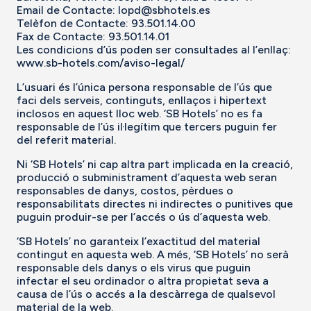
Email de Contacte:
lopd@sbhotels.es
Telèfon de Contacte:
93.501.14.00
Fax de Contacte: 93.501.14.01
Les condicions d’ús poden ser consultades al l’enllaç:
www.sb-hotels.com/aviso-legal/
L’usuari és l’única persona responsable de l’ús que
faci dels serveis, continguts, enllaços i hipertext
inclosos en aquest lloc web. ‘SB Hotels’ no es fa
responsable de l’ús il·legítim que tercers puguin fer
del referit material.
Ni ‘SB Hotels’ ni cap altra part implicada en la creació,
producció o subministrament d’aquesta web seran
responsables de danys, costos, pèrdues o
responsabilitats directes ni indirectes o punitives que
puguin produir-se per l’accés o ús d’aquesta web.
‘SB Hotels’ no garanteix l’exactitud del material
contingut en aquesta web. A més, ‘SB Hotels’ no serà
responsable dels danys o els virus que puguin
infectar el seu ordinador o altra propietat seva a
causa de l’ús o accés a la descàrrega de qualsevol
material de la web.