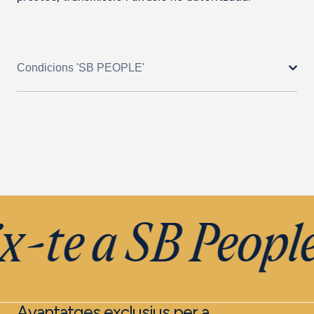
Condicions 'SB PEOPLE'
x-te a SB Peopl
Avantatges exclusius per a