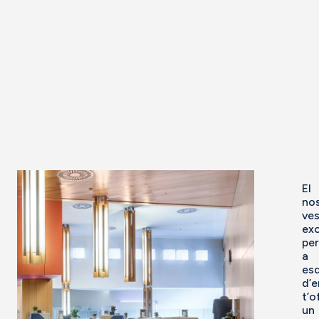
El
no
ves
exc
per
a
es
d’
t’o
un