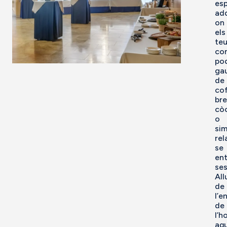
esp
add
on
els
te
co
po
gau
de
co
bre
còc
o
si
rel
se
ent
ses
All
de
l’e
de
l’h
aq