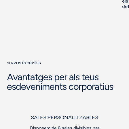
els
det
SERVEIS EXCLUSIUS
Avantatges per als teus
esdeveniments corporatius
SALES PERSONALITZABLES
Disposem de 8 sales divisibles per