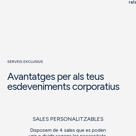
rel
SERVEIS EXCLUSIUS
Avantatges per als teus
esdeveniments corporatius
SALES PERSONALITZABLES
Disposem de 4 sales que es poden
unir o dividir segons les necessitats,