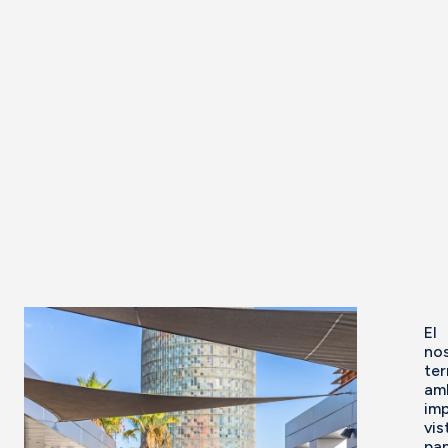
El
no
ter
am
im
vis
pa