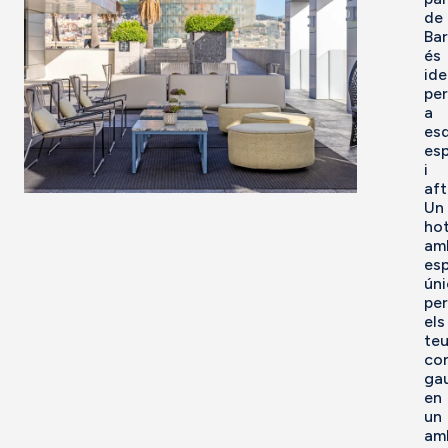
de
Ba
és
ide
per
a
es
esp
i
aft
Un
hot
am
esp
úni
pe
els
te
co
gau
en
un
am