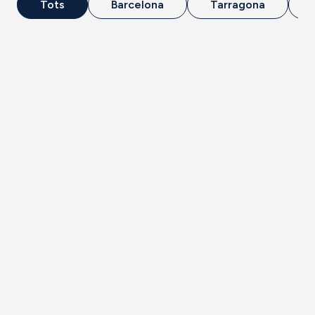
Tots
Barcelona
Tarragona
Hote
SB Diagonal
l
Zero
Superior
BARCELONA
On la ciutat i el mar de
Barcelona s’uneixen per
oferir-te una experiència
única.
Veure'n més
Reservar