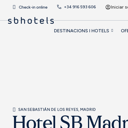
Iniciar 
+34
916 593 606
Check-in online
DESTINACIONS I HOTELS
OF
SAN SEBASTIÁN DE LOS REYES, MADRID
Hotel SB Madr