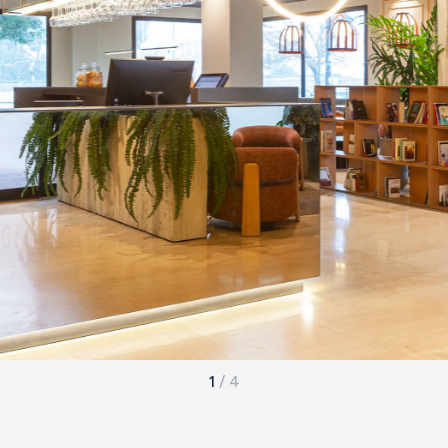
1
/
4