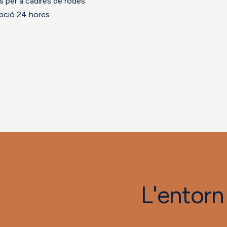
 per a cadires de rodes
pció 24 hores
L'entorn