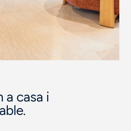
 a casa i
able.