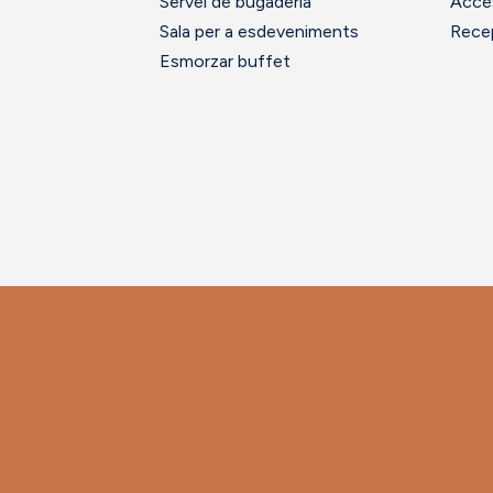
Servei de bugaderia
Accés
Sala per a esdeveniments
Rece
Esmorzar buffet