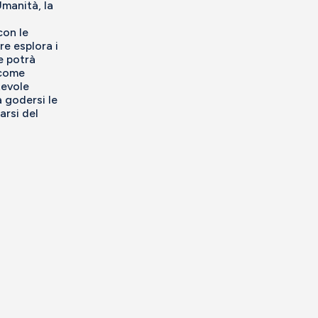
Umanità, la
con le
re esplora i
e potrà
 come
tevole
à godersi le
rsi del