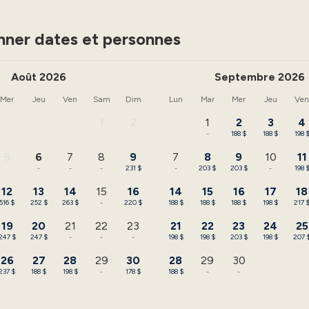
nner dates et personnes
Août 2026
Septembre 2026
Mer
Jeu
Ven
Sam
Dim
Lun
Mar
Mer
Jeu
Ve
1
2
1
2
3
4
-
-
-
188 $
188 $
198 
5
6
7
8
9
7
8
9
10
11
-
-
-
-
231 $
-
203 $
203 $
-
198 
12
13
14
15
16
14
15
16
17
18
516 $
252 $
263 $
-
220 $
188 $
188 $
188 $
198 $
217 
19
20
21
22
23
21
22
23
24
25
247 $
247 $
-
-
-
198 $
198 $
203 $
198 $
207 
26
27
28
29
30
28
29
30
237 $
188 $
198 $
-
178 $
188 $
-
-