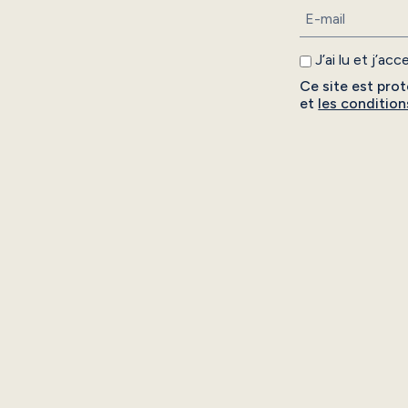
J’ai lu et j’ac
Ce site est pr
et
les condition