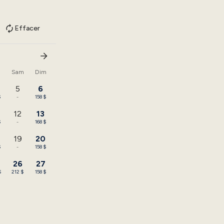
Effacer
n
Sam
Dim
5
6
$
-
158 $
12
13
$
-
168 $
19
20
$
-
158 $
26
27
$
212 $
158 $