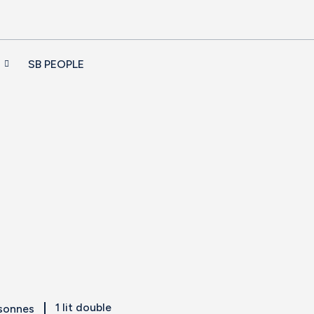
SB PEOPLE
1 lit double
rsonnes