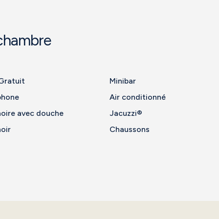
 chambre
Gratuit
Minibar
phone
Air conditionné
noire avec douche
Jacuzzi®
oir
Chaussons