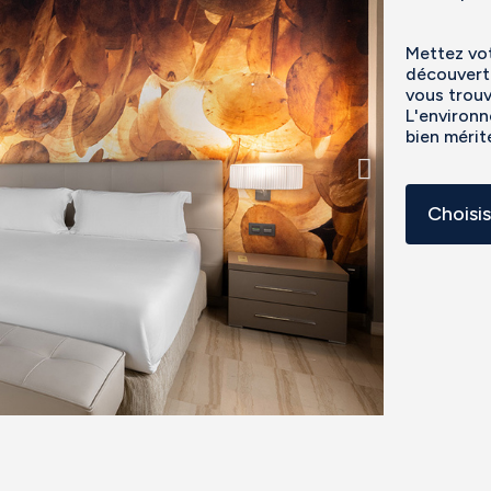
Mettez vot
découverte
vous trouv
L'environn
bien mérité
Choisi