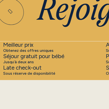
Rejoig
Meilleur prix
A
Obtenez des offres uniques
S
Séjour gratuit pour bébé
P
Jusqu’à deux ans
S
Late check-out
S
Sous réserve de disponibilité
O