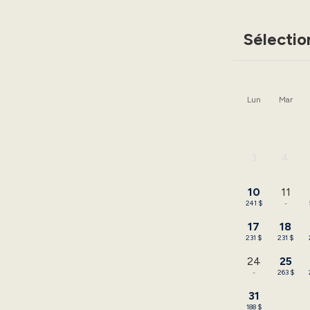
Sélectio
Lun
Mar
3
4
-
-
10
11
241 $
-
17
18
231 $
231 $
24
25
-
263 $
31
188 $