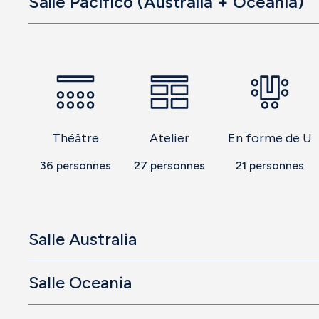
Salle Pacífico (Australia + Oceanía)
Théâtre
Atelier
En forme de U
36
personnes
27
personnes
21
personnes
Salle Australia
Salle Oceania