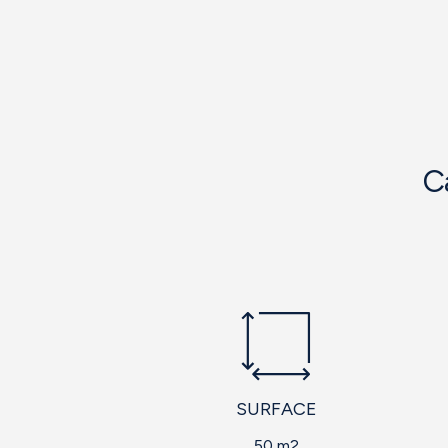
C
SURFACE
50 m2