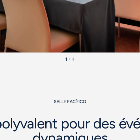
1
/
4
SALLE PACÍFICO
olyvalent pour des é
dynamiques