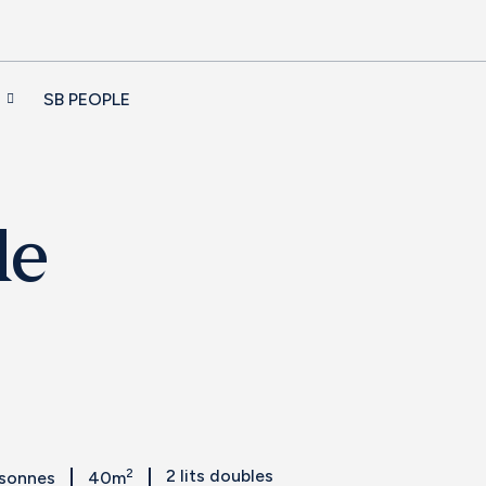
SB PEOPLE
le
2
2 lits doubles
rsonnes
40m