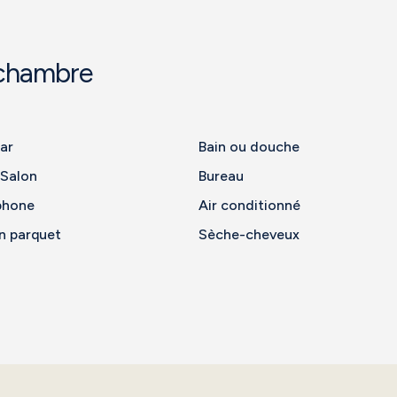
 chambre
ar
Bain ou douche
 Salon
Bureau
phone
Air conditionné
n parquet
Sèche-cheveux