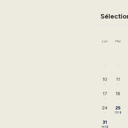
Sélectio
Lun
Mar
3
4
-
-
10
11
-
-
17
18
-
-
24
25
-
172 $
31
143 $