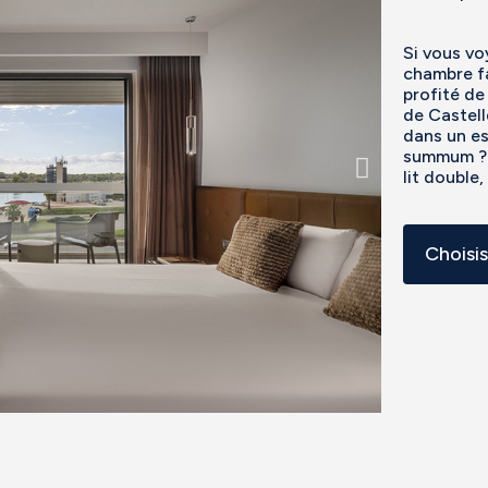
Si vous vo
chambre fa
profité de
de Castell
dans un e
summum ? L
lit double
Choisi