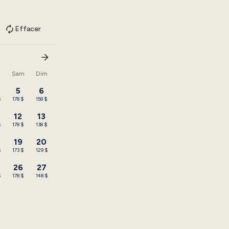
Effacer
n
Sam
Dim
5
6
$
178 $
158 $
12
13
$
178 $
138 $
19
20
$
173 $
129 $
26
27
$
178 $
148 $