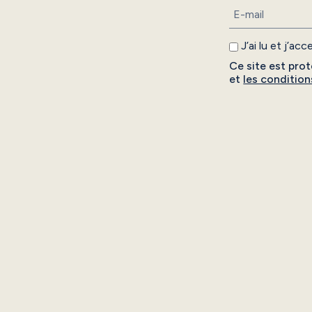
J’ai lu et j’ac
Ce site est pr
et
les condition