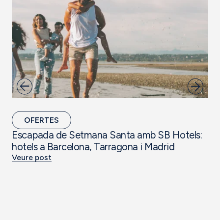
OFERTES
Escapada de Setmana Santa amb SB Hotels:
Ho
hotels a Barcelona, Tarragona i Madrid
Ho
Veure post
Ve