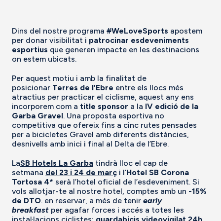
Dins del nostre programa
#WeLoveSports
apostem
per donar visibilitat i
patrocinar esdeveniments
esportius
que generen impacte en les destinacions
on estem ubicats.
Per aquest motiu i amb la finalitat de
posicionar
Terres de l’Ebre
entre els llocs més
atractius per practicar el ciclisme, aquest any ens
incorporem com a
title sponsor
a la
IV edició de la
Garba Gravel
. Una proposta esportiva no
competitiva que ofereix fins a cinc rutes pensades
per a bicicletes Gravel amb diferents distàncies,
desnivells amb inici i final al Delta de l’Ebre.
La
SB Hotels La Garba
tindrà lloc el cap de
setmana
del 23 i 24 de març
i l’
Hotel SB Corona
Tortosa 4*
serà l’hotel oficial de l’esdeveniment. Si
vols allotjar-te al nostre hotel, comptes amb un
-15%
de DTO
. en reservar, a més de tenir
early
breakfast
per agafar forces i accés a totes les
instal·lacions ciclistes:
guardabicis videovigilat 24h,