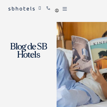
Iniciar
sessió
Blog de SB
Hotels