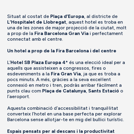
Situat al costat de
Plaça d’Europa
, al districte de
L’Hospitalet de Llobregat
, aquest hotel es troba en
una de les zones de major projecció de la ciutat, molt
a prop de la
Fira Barcelona Gran Via
i perfectament
connectat amb el centre.
Un hotel a prop de la Fira Barcelona i del centre
L’
Hotel SB Plaza Europa 4*
és una elecció ideal per a
aquells que assisteixen a congressos, fires o
esdeveniments a la
Fira Gran Via
, ja que es troba a
pocs minuts. A més, gràcies a la seva excel·lent
connexió en metro i tren, podràs arribar fàcilment a
punts clau com
Plaça de Catalunya
,
Sants Estació
o
l’aeroport.
Aquesta combinació d’accessibilitat i tranquil·litat
converteix l’hotel en una base perfecta per explorar
Barcelona sense allotjar-te en mig del bullici turístic.
Espais pensats per al descans i la productivitat