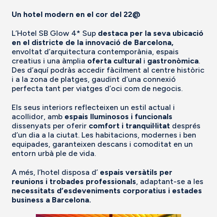
Un hotel modern en el cor del 22@
L’Hotel SB Glow 4* Sup
destaca per la seva ubicació
en el districte de la innovació de Barcelona,
envoltat d’arquitectura contemporània, espais
creatius i una àmplia
oferta cultural
i
gastronòmica
.
Des d’aquí podràs accedir fàcilment al centre històric
i a la zona de platges, gaudint d’una connexió
perfecta tant per viatges d’oci com de negocis.
Els seus interiors reflecteixen un estil actual i
acollidor, amb
espais lluminosos i funcionals
dissenyats per oferir
comfort i
tranquil·litat
després
d’un dia a la ciutat. Les habitacions, modernes i ben
equipades, garanteixen descans i comoditat en un
entorn urbà ple de vida.
A més, l’hotel disposa d’
espais versàtils per
reunions i trobades professionals
, adaptant-se a les
necessitats d’esdeveniments corporatius i estades
business a Barcelona.