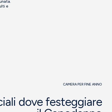
unata.
lti e
CAMERA PER FINE ANNO
iali dove festeggiare