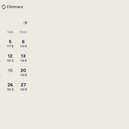
Eliminare
n
Sab
Dom
5
6
$
177 $
128 $
12
13
$
192 $
138 $
19
20
$
-
128 $
26
27
$
182 $
128 $