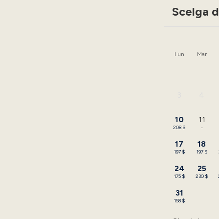
Scelga d
Lun
Mar
3
4
-
-
10
11
208 $
-
17
18
197 $
197 $
24
25
175 $
230 $
31
158 $