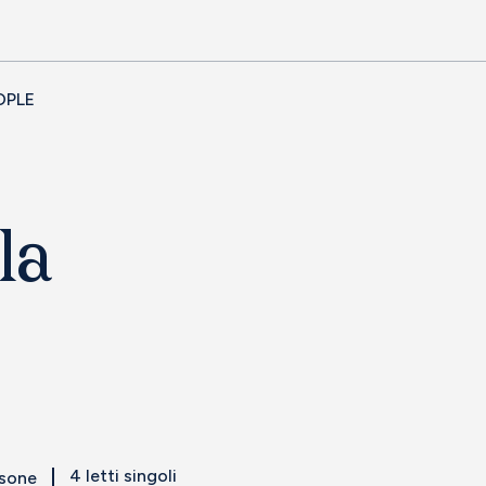
OPLE
la
4 letti singoli
rsone