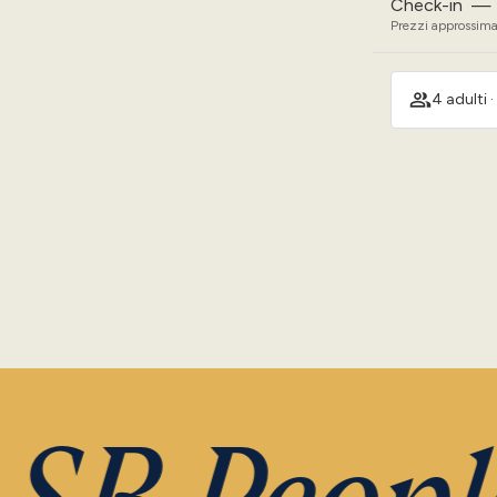
Check-in
—
Prezzi approssimat
4 adulti ·