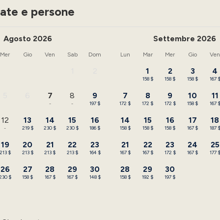
ate e persone
Agosto 2026
Settembre 2026
Mer
Gio
Ven
Sab
Dom
Lun
Mar
Mer
Gio
Ve
1
2
1
2
3
4
-
-
158 $
158 $
158 $
167 
5
6
7
8
9
7
8
9
10
11
-
-
-
-
197 $
172 $
172 $
172 $
158 $
167 
12
13
14
15
16
14
15
16
17
18
-
219 $
230 $
230 $
186 $
158 $
158 $
158 $
167 $
187 
19
20
21
22
23
21
22
23
24
25
213 $
213 $
213 $
213 $
164 $
167 $
167 $
172 $
167 $
177 
26
27
28
29
30
28
29
30
230 $
158 $
167 $
167 $
148 $
158 $
192 $
197 $