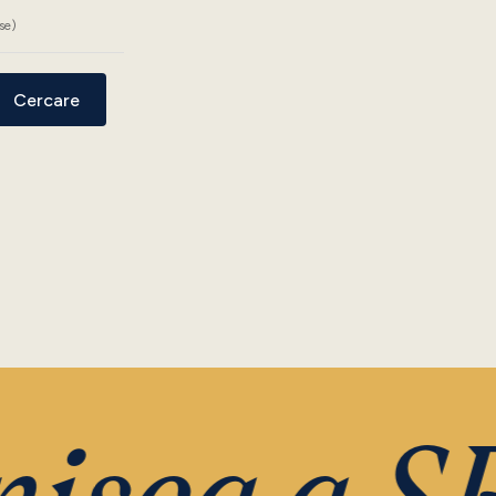
se)
Cercare