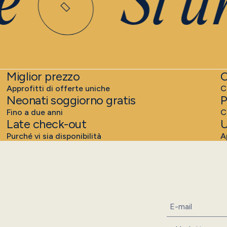
e
Si un
Miglior prezzo
C
Approfitti di offerte uniche
C
Neonati soggiorno gratis
P
Fino a due anni
C
Late check-out
U
Purché vi sia disponibilità
A