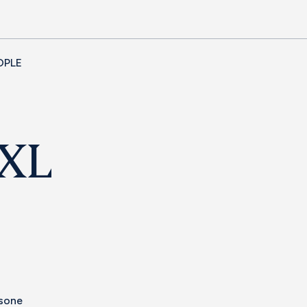
OPLE
 XL
rsone