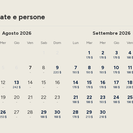
ate e persone
Agosto 2026
Settembre 2026
Mer
Gio
Ven
Sab
Dom
Lun
Mar
Mer
Gio
Ve
1
2
1
2
3
4
-
-
178 $
178 $
178 $
188 
5
6
7
8
9
7
8
9
10
11
-
-
-
-
220 $
193 $
193 $
193 $
178 $
188 
12
13
14
15
16
14
15
16
17
18
-
242 $
-
-
-
178 $
178 $
178 $
188 $
208 
19
20
21
22
23
21
22
23
24
25
-
-
-
-
-
188 $
188 $
193 $
188 $
198 
26
27
28
29
30
28
29
30
253 $
-
-
188 $
168 $
178 $
213 $
218 $