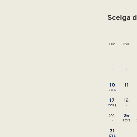
Scelga d
Lun
Mar
3
4
-
-
10
11
231 $
-
17
18
220 $
-
24
25
-
253 $
31
178 $