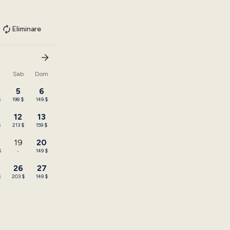
Eliminare
n
Sab
Dom
5
6
$
198 $
149 $
12
13
$
213 $
159 $
19
20
$
-
149 $
26
27
$
203 $
149 $