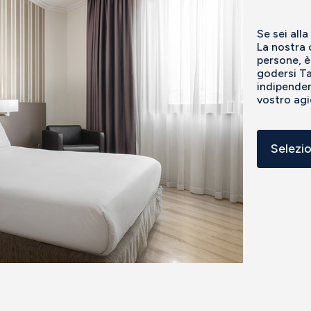
Se sei all
La nostra 
persone, è
godersi T
indipenden
vostro agi
Selezi