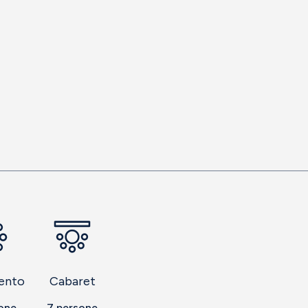
ento
Cabaret
one
7
persone