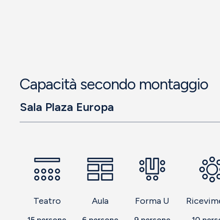
Capacità secondo montaggio
Sala Plaza Europa
Teatro
Aula
Forma U
Ricevim
15
persone
6
persone
9
persone
10
pers