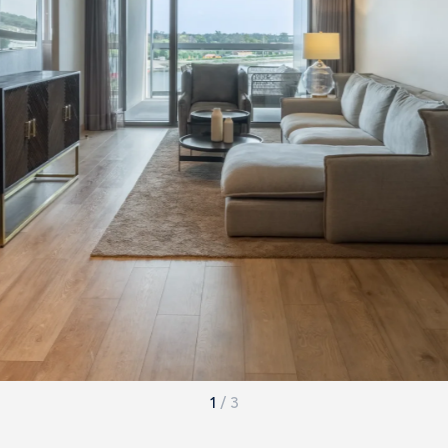
1
/
3