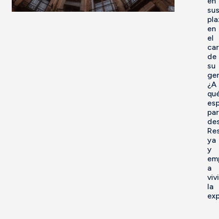
en
su
pla
en
el
car
de
su
ge
¿A
qu
es
pa
des
Re
ya
y
em
a
vivi
la
exp