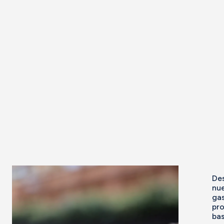
De
nu
ga
pro
ba