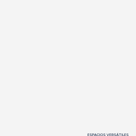
Teatro
Aula
Forma U
120
85
45
Banquete
Cabaret
Cocktail
80
54
120
Ver sala
Solicitar
información
ESPACIOS VERSÁTILES