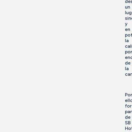
de
un
lug
sin
y
en
pot
la
cal
po
en
de
la
can
Po
ell
fo
par
de
SB
Ho