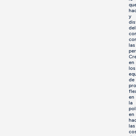
qu
ha
y
di
del
co
co
las
per
Cr
en
los
eq
de
pro
fle
en
la
pol
en
ha
las
co