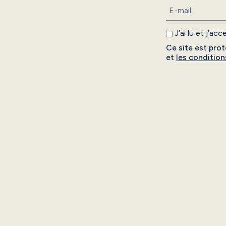
J’ai lu et j’ac
Ce site est pr
et
les condition