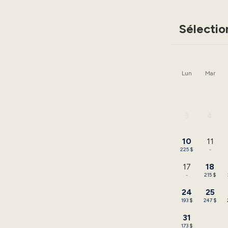
Sélectio
Lun
Mar
3
4
-
-
10
11
225 $
-
17
18
-
215 $
24
25
193 $
247 $
31
173 $