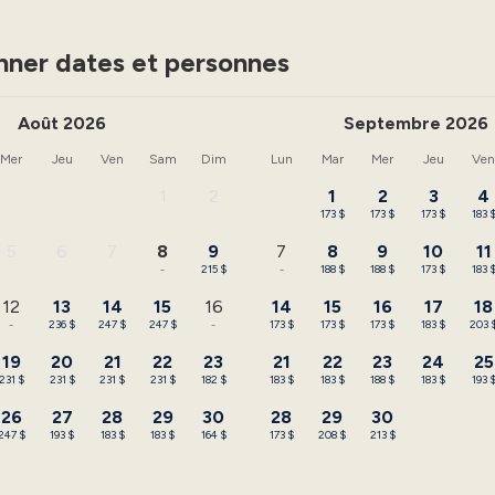
nner dates et personnes
Août 2026
Septembre 2026
Mer
Jeu
Ven
Sam
Dim
Lun
Mar
Mer
Jeu
Ve
1
2
1
2
3
4
-
-
173 $
173 $
173 $
183 
5
6
7
8
9
7
8
9
10
11
-
-
-
-
215 $
-
188 $
188 $
173 $
183 
12
13
14
15
16
14
15
16
17
18
-
236 $
247 $
247 $
-
173 $
173 $
173 $
183 $
203 
19
20
21
22
23
21
22
23
24
25
231 $
231 $
231 $
231 $
182 $
183 $
183 $
188 $
183 $
193 
26
27
28
29
30
28
29
30
247 $
193 $
183 $
183 $
164 $
173 $
208 $
213 $