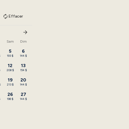
Effacer
n
Sam
Dim
5
6
$
193 $
144 $
12
13
$
208 $
154 $
19
20
$
213 $
144 $
26
27
$
198 $
144 $