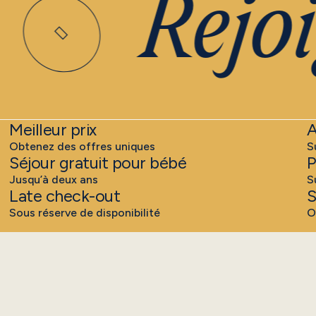
Rejoig
Meilleur prix
A
Obtenez des offres uniques
S
Séjour gratuit pour bébé
P
Jusqu’à deux ans
S
Late check-out
S
Sous réserve de disponibilité
O