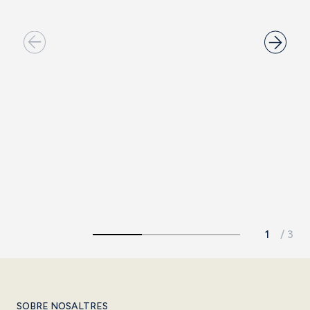
Sala Groove
Fusió entre feina i gastronomia. Una sala amb accés al
restaurant per a grups.
Veure'n més
SOBRE NOSALTRES