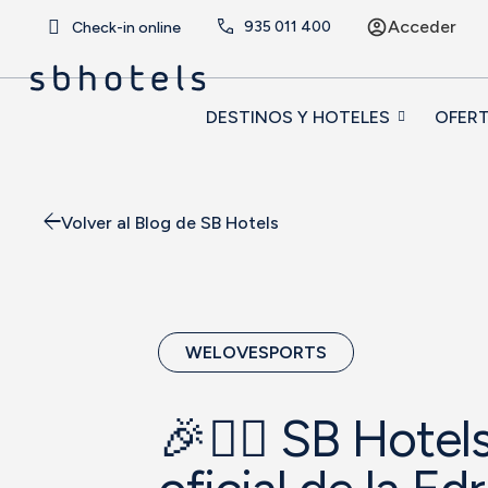
Acceder
935 011 400
Check-in online
DESTINOS Y HOTELES
OFER
Volver al Blog de SB Hotels
WELOVESPORTS
🎉🏃‍♂️ SB Hote