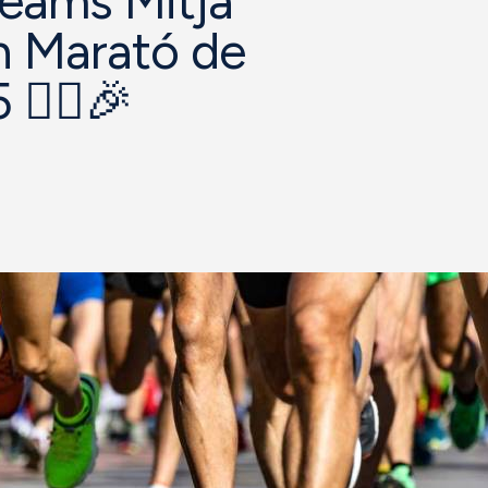
dreams Mitja
h Marató de
🏃‍♀️🎉