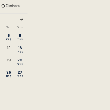
Eliminare
n
Sab
Dom
5
6
$
158 $
133 $
12
13
-
148 $
19
20
$
-
128 $
26
27
$
177 $
128 $