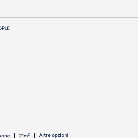
OPLE
2
Altre opzioni
rsone
21m