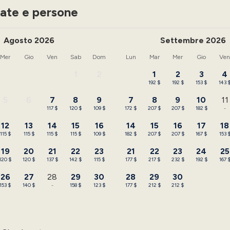
ate e persone
Agosto 2026
Settembre 2026
Mer
Gio
Ven
Sab
Dom
Lun
Mar
Mer
Gio
Ve
1
2
1
2
3
4
-
-
192 $
192 $
153 $
143 
5
6
7
8
9
7
8
9
10
11
-
-
117 $
120 $
109 $
172 $
207 $
207 $
182 $
-
12
13
14
15
16
14
15
16
17
18
115 $
115 $
115 $
115 $
109 $
182 $
207 $
207 $
167 $
153 
19
20
21
22
23
21
22
23
24
25
120 $
120 $
137 $
142 $
115 $
177 $
217 $
232 $
192 $
167 
26
27
28
29
30
28
29
30
153 $
140 $
-
158 $
123 $
177 $
212 $
212 $