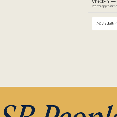
Check-in
—
Prezzi approssimat
3 adulti ·