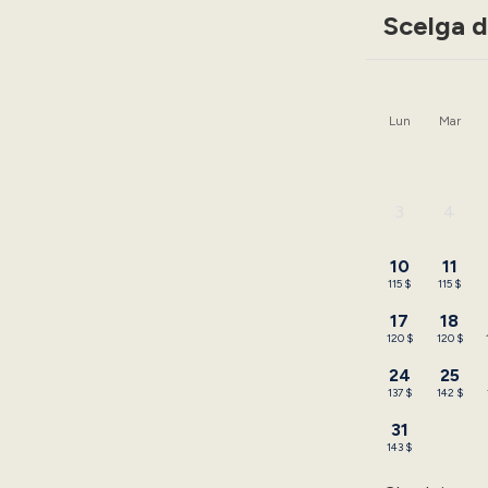
Scelga d
Lun
Mar
3
4
-
-
10
11
115 $
115 $
17
18
120 $
120 $
24
25
137 $
142 $
31
143 $