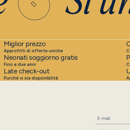
Si un
Miglior prezzo
C
Approfitti di offerte uniche
C
Neonati soggiorno gratis
P
Fino a due anni
C
Late check-out
U
Purché vi sia disponibilità
A