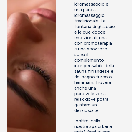
idromassaggio e
una panca
idromassaggio
tradizionale. La
fontana di ghiaccio
e le due docce
emozionali, una
con cromoterapia
e una scozzese,
sono il
complemento
indispensabile della
sauna finlandese e
del bagno turco o
hammam. Troverà
anche una
piacevole zona
relax dove potrà
gustare un
delizioso tè.
Inoltre, nella
nostra spa urbana
potrà farsi curare