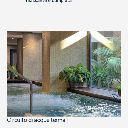
rilassante e completa.
Circuito di acque termali
S