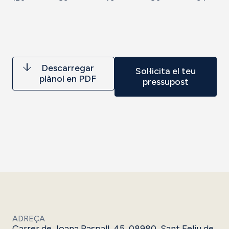
Descarregar
Sol·licita el teu
plànol en PDF
pressupost
ADREÇA
Carrer de Joana Raspall, 45, 08980, Sant Feliu de