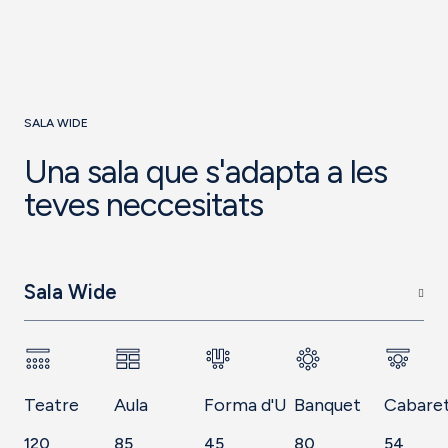
SALA WIDE
Una sala que s'adapta a les
teves neccesitats
Sala Wide
Teatre
Aula
Forma d'U
Banquet
Cabare
120
85
45
80
54