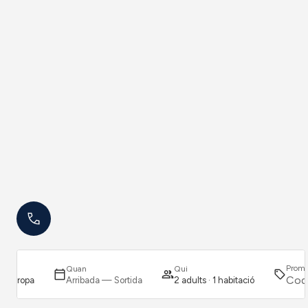
Promo
Quan
Qui
za Europa
Arribada — Sortida
2 adults · 1 habitació