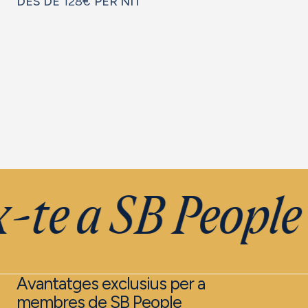
DES DE
128€
PER NIT
-te a SB People
Avantatges exclusius per a
membres de SB People