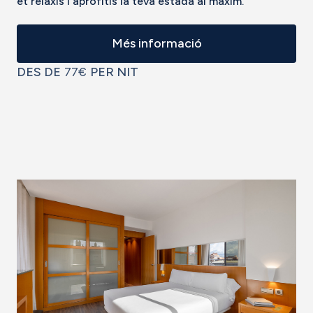
et relaxis i aprofitis la teva estada al màxim.
Més informació
DES DE
77€
PER NIT