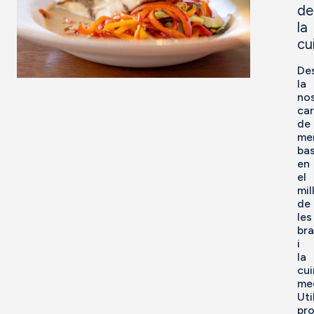
de
la
cu
De
la
no
car
de
me
ba
en
el
mil
de
les
br
i
la
cui
med
Uti
pr