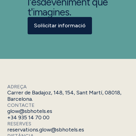
l'esdeveniment que
t'imagines.
Sol·licitar informació
ADREÇA
Carrer de Badajoz, 148, 154, Sant Martí, 08018,
Barcelona.
CONTACTE
glow@sbhotels.es
+34 935 14 70 00
RESERVES
reservations.glow@sbhotels.es
DISTÀNCIA