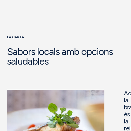
LA CARTA
Sabors locals amb opcions
saludables
Aq
la
br
és
la
re