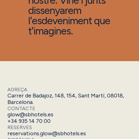
nostre. Vine i junts
dissenyarem
l'esdeveniment que
t'imagines.
ADREÇA
Carrer de Badajoz, 148, 154, Sant Martí, 08018,
Barcelona.
CONTACTE
glow@sbhotels.es
+34 935 14 70 00
RESERVES
reservations.glow@sbhotels.es