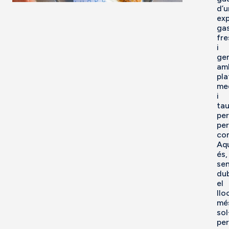
d’u
exp
ga
fre
i
gen
am
pla
med
i
tau
pe
per
com
Aq
és,
se
dub
el
llo
mé
sol
per