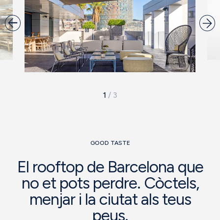
1
/
3
GOOD TASTE
El rooftop de Barcelona que
no et pots perdre. Còctels,
menjar i la ciutat als teus
peus.