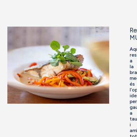
Re
M
Aq
res
a
la
br
med
és
l’o
ide
per
gau
a
tau
i
am
tot