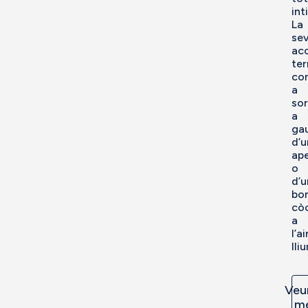
int
La
se
aco
ter
co
a
sor
a
gau
d’u
ape
o
d’u
bo
còc
a
l’ai
lliu
Veu
m