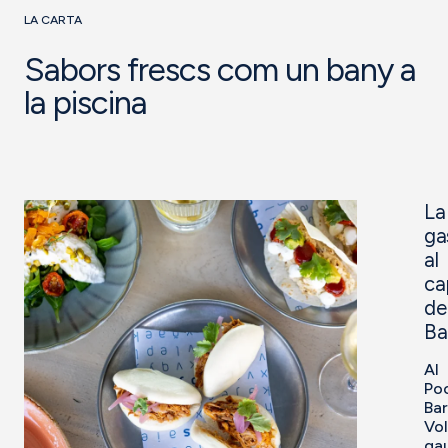
LA CARTA
Sabors frescs com un bany a
la piscina
La
ga
al
ca
de
Ba
Al
Po
Bar
Vol
ga