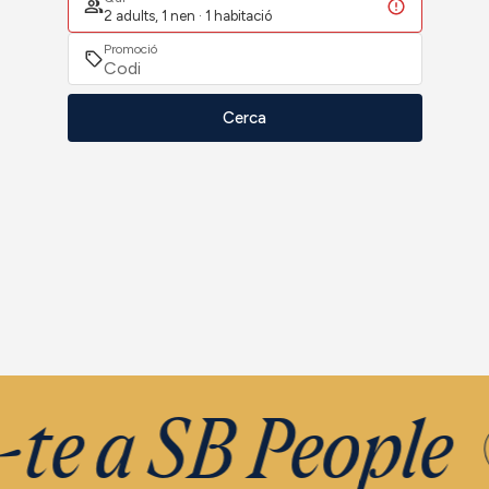
2 adults, 1 nen · 1 habitació
Promoció
Cerca
te a SB People