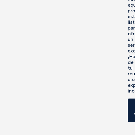
eq
pro
es
lis
pa
ofr
un
ser
exc
¡H
de
tu
reu
un
exp
ino