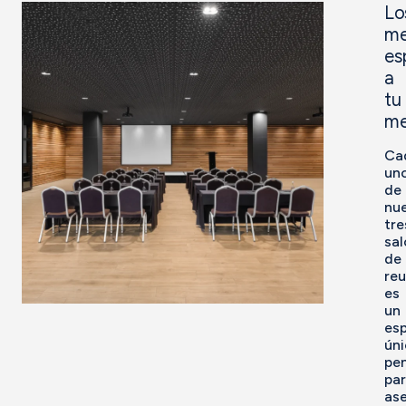
Lo
me
es
a
tu
me
Ca
un
de
nu
tre
sa
de
re
es
un
es
úni
pe
pa
as