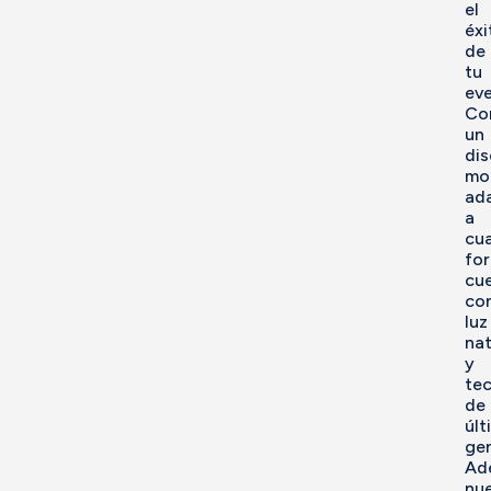
el
éxi
de
tu
eve
Co
un
di
mo
ad
a
cua
fo
cu
co
luz
nat
y
te
de
últ
gen
Ad
nu