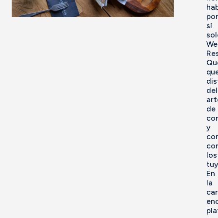
hab
po
sí
sol
We
Res
Qu
qu
dis
del
art
de
co
y
com
co
los
tuy
En
la
car
en
pla