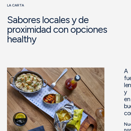
LA CARTA
Sabores locales y de
proximidad con opciones
healthy
A
fu
le
y
en
bu
co
Nu
no