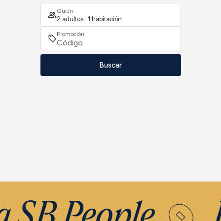
Quién
2 adultos · 1 habitación
Promoción
Buscar
a SB People
Ú