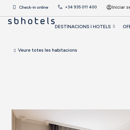
Iniciar s
+34
935 011 400
Check-in online
DESTINACIONS I HOTELS
OF
Veure totes les habitacions