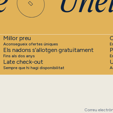
Uneix
Millor preu
C
Aconsegueix ofertes úniques
E
Els nadons s'allotgen gratuïtament
P
Fins als dos anys
E
Late check-out
U
Sempre que hi hagi disponibilitat
A