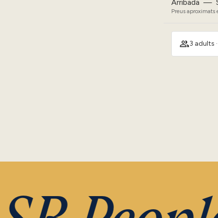
Arribada
—
Preus aproximats e
3 adults 