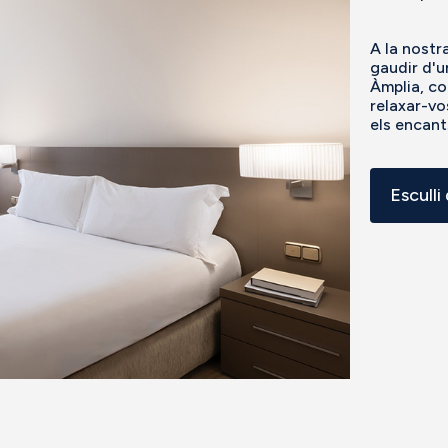
A la nostr
gaudir d'u
Àmplia, co
relaxar-vo
els encant
Esculli