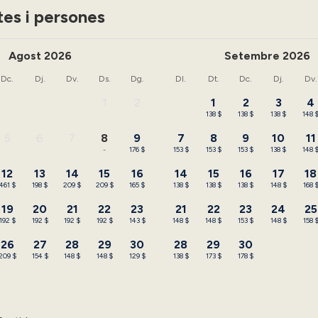
tes i persones
Agost 2026
Setembre 2026
Dc.
Dj.
Dv.
Ds.
Dg.
Dl.
Dt.
Dc.
Dj.
Dv.
1
2
1
2
3
4
-
-
138 $
138 $
138 $
148 
5
6
7
8
9
7
8
9
10
11
-
-
-
-
176 $
153 $
153 $
153 $
138 $
148 
12
13
14
15
16
14
15
16
17
18
461 $
198 $
209 $
209 $
165 $
138 $
138 $
138 $
148 $
168 
19
20
21
22
23
21
22
23
24
25
192 $
192 $
192 $
192 $
143 $
148 $
148 $
153 $
148 $
158 
26
27
28
29
30
28
29
30
209 $
154 $
148 $
148 $
129 $
138 $
173 $
178 $