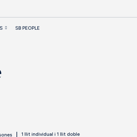
S
SB PEOPLE
e
1 llit individual i 1 llit doble
rsones