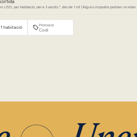
Sortida
n USD, per habitació, per a 3 adults ", des de 1 nit (Alguns impostos podrien no estar 
Promoció
· 1 habitació