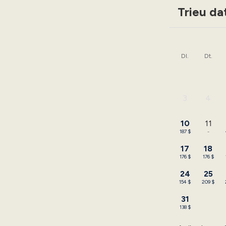
Trieu da
Dl.
Dt.
3
4
-
-
10
11
187 $
-
17
18
176 $
176 $
24
25
154 $
209 $
31
138 $