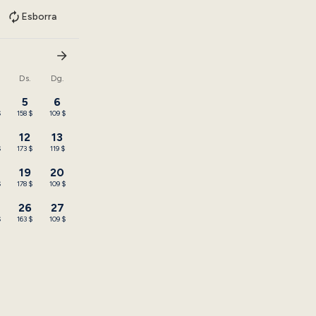
Esborra
Ds.
Dg.
5
6
$
158 $
109 $
12
13
$
173 $
119 $
19
20
$
178 $
109 $
26
27
$
163 $
109 $