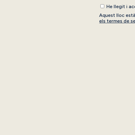
He llegit i a
Aquest lloc est
els termes de se