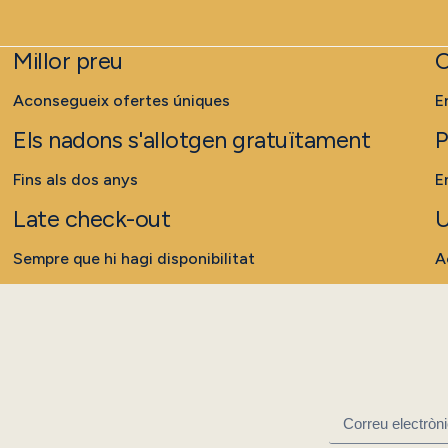
Millor preu
C
Aconsegueix ofertes úniques
E
Els nadons s'allotgen gratuïtament
P
Fins als dos anys
E
Late check-out
U
Sempre que hi hagi disponibilitat
A