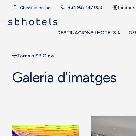
Iniciar 
+34
935 147 000
Check-in online
DESTINACIONS I HOTELS
OF
Torna a SB Glow
Galeria d'imatges